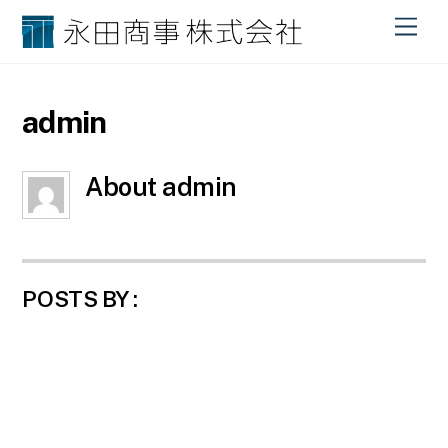
M
e
n
u
admin
About
admin
POSTS BY :